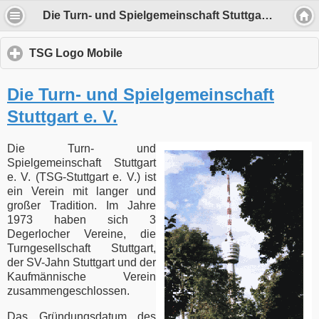
Die Turn- und Spielgemeinschaft Stuttgart e. V.
TSG Logo Mobile
click
to
expand
Die Turn- und Spielgemeinschaft
Wir verwenden Cookies, um Inhalte zu
contents
personalisieren und die Zugriffe auf unsere
Stuttgart e. V.
Website zu analysieren.
Die Turn- und
Durch die Nutzung unserer Dienste erklärst Du Dich mit dem
Spielgemeinschaft Stuttgart
Einsatz von Cookies einverstanden
e. V. (TSG-Stuttgart e. V.) ist
ein Verein mit langer und
Einverstanden
großer Tradition. Im Jahre
1973 haben sich 3
Mehr über Cookies
Degerlocher Vereine, die
Turngesellschaft Stuttgart,
der SV-Jahn Stuttgart und der
Kaufmännische Verein
zusammengeschlossen.
Das Gründungsdatum des