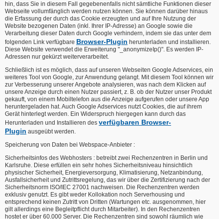
hin, dass Sie in diesem Fall gegebenenfalls nicht sämtliche Funktionen dieser
Webseite vollumfänglich werden nutzen können. Sie können darüber hinaus
die Erfassung der durch das Cookie erzeugten und auf Ihre Nutzung der
Website bezogenen Daten (inkl. Ihrer IP-Adresse) an Google sowie die
Verarbeitung dieser Daten durch Google verhindern, indem sie das unter dem
Browser-Plugin
folgenden Link verfügbare
herunterladen und installieren.
Diese Website verwendet die Erweiterung "_anonymizeIp()". Es werden IP-
Adressen nur gekürzt weiterverarbeitet.
Schließlich ist es möglich, dass auf unseren Webseiten Google Adservices, ein
weiteres Tool von Google, zur Anwendung gelangt. Mit diesem Tool können wir
zur Verbesserung unserer Angebote analysieren, was nach dem Klicken auf
unsere Anzeige durch einen Nutzer passiert, z. B. ob der Nutzer unser Produkt
gekauft, von einem Mobiltelefon aus die Anzeige aufgerufen oder unsere App
heruntergeladen hat. Auch Google Adservices nutzt Cookies, die auf ihrem
Gerät hinterlegt werden. Ein Widerspruch hiergegen kann durch das
verfügbaren Browser-
Herunterladen und Installieren des
Plugin
ausgeübt werden.
Speicherung von Daten bei Webspace-Anbieter :
Sicherheitsinfos des Webhosters : betreibt zwei Rechenzentren in Berlin und
Karlsruhe. Diese erfüllen ein sehr hohes Sicherheitsniveau hinsichtlich
physischer Sicherheit, Energieversorgung, Klimatisierung, Netzanbindung,
Ausfallsicherheit und Zutrittsregelung, das wir über die Zertifizierung nach der
Sicherheitsnorm ISO/IEC 27001 nachweisen. Die Rechenzentren werden
exklusiv genutzt. Es gibt weder Kollokation noch Serverhousing und
entsprechend keinen Zutritt von Dritten (Wartungen etc. ausgenommen, hier
gilt allerdings eine Begleitpflicht durch Mitarbeiter). In den Rechenzentren
hostet er über 60.000 Server. Die Rechenzentren sind sowohl räumlich wie