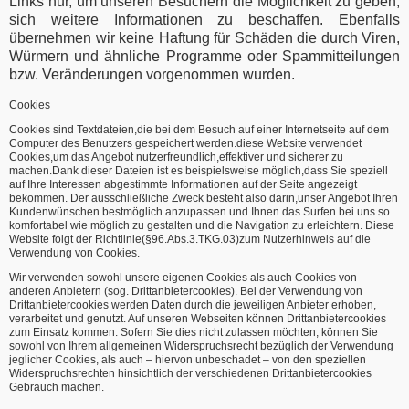
Links nur, um unseren Besuchern die Möglichkeit zu geben,
sich weitere Informationen zu beschaffen. Ebenfalls
übernehmen wir keine Haftung für Schäden die durch Viren,
Würmern und ähnliche Programme oder Spammitteilungen
bzw. Veränderungen vorgenommen wurden.
Cookies
Cookies sind Textdateien,die bei dem Besuch auf einer Internetseite auf dem
Computer des Benutzers gespeichert werden.diese Website verwendet
Cookies,um das Angebot nutzerfreundlich,effektiver und sicherer zu
machen.Dank dieser Dateien ist es beispielsweise möglich,dass Sie speziell
auf Ihre Interessen abgestimmte Informationen auf der Seite angezeigt
bekommen. Der ausschließliche Zweck besteht also darin,unser Angebot Ihren
Kundenwünschen bestmöglich anzupassen und Ihnen das Surfen bei uns so
komfortabel wie möglich zu gestalten und die Navigation zu erleichtern. Diese
Website folgt der Richtlinie(§96.Abs.3.TKG.03)zum Nutzerhinweis auf die
Verwendung von Cookies.
Wir verwenden sowohl unsere eigenen Cookies als auch Cookies von
anderen Anbietern (sog. Drittanbietercookies). Bei der Verwendung von
Drittanbietercookies werden Daten durch die jeweiligen Anbieter erhoben,
verarbeitet und genutzt. Auf unseren Webseiten können Drittanbietercookies
zum Einsatz kommen. Sofern Sie dies nicht zulassen möchten, können Sie
sowohl von Ihrem allgemeinen Widerspruchsrecht bezüglich der Verwendung
jeglicher Cookies, als auch – hiervon unbeschadet – von den speziellen
Widerspruchsrechten hinsichtlich der verschiedenen Drittanbietercookies
Gebrauch machen.